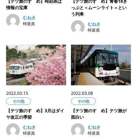
【テツ旅のすゝめ】時刻表は
【テツ旅のすゝめ】青春18き
情報の宝庫
っぷと＜ムーンライト＞とい
う列車
むねき
特派員
むねき
特派員
2022.03.15
2022.03.08
その他
その他
【テツ旅のすゝめ】3月はダイ
【テツ旅のすゝめ】テツ旅が
ヤ改正の季節
面白い
むねき
むねき
特派員
特派員