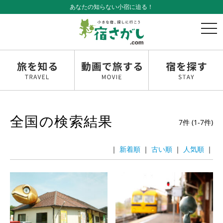
あなたの知らない小宿に迫る！
t
o
g
g
l
e
n
a
v
全国の検索結果
i
7件 (1-7件)
g
a
｜
｜
｜
｜
t
i
o
n