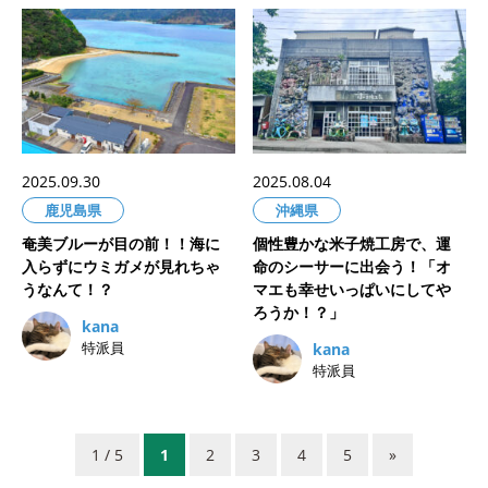
2025.09.30
2025.08.04
鹿児島県
沖縄県
奄美ブルーが目の前！！海に
個性豊かな米子焼工房で、運
入らずにウミガメが見れちゃ
命のシーサーに出会う！「オ
うなんて！？
マエも幸せいっぱいにしてや
ろうか！？」
kana
特派員
kana
特派員
1 / 5
1
2
3
4
5
»