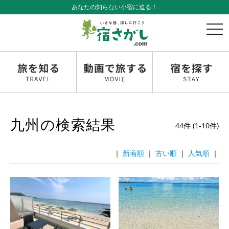
あなたの知らない小宿に迫る！
t
o
g
g
l
e
n
a
v
九州の検索結果
i
44件 (1-10件)
g
a
｜
｜
｜
｜
t
i
o
n