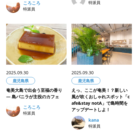
特派員
ころころ
特派員
2025.09.30
2025.09.30
鹿児島県
鹿児島県
奄美大島で出会う至福の香り
えっ、ここが奄美！？新しい
― 島バニラが主役のカフェ
風が吹くおしゃれスポット「c
afe&stay notA」で島時間を
ころころ
アップデートしよ！
特派員
kana
特派員