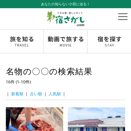
あなたの知らない小宿に迫る！
t
o
g
g
l
e
n
a
v
名物の〇〇の検索結果
i
g
16件 (1-10件)
a
t
｜
｜
｜
｜
i
o
n