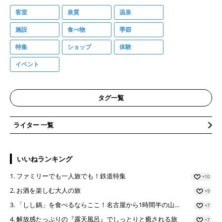
客室
泉質
温泉
施設
食べ物
季節
特集
ショップ
体験
イベント
タグ一覧
ライター 一覧
いいねランキング
ファミリーでも一人旅でも！鉄道特集
+10
お酒を楽しむ大人の旅
+9
「しし鍋」を食べるならここ！名古屋から1時間半の山…
+7
解放感たっぷりの『露天風呂』でしっとりと癒される旅
+7