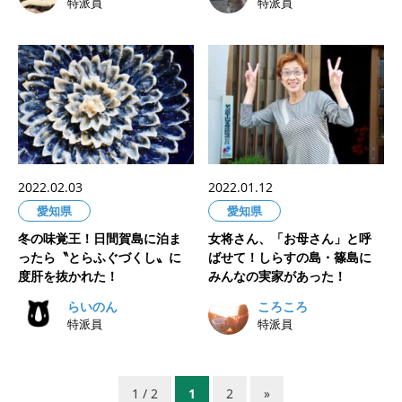
特派員
特派員
2022.02.03
2022.01.12
愛知県
愛知県
冬の味覚王！日間賀島に泊ま
女将さん、「お母さん」と呼
ったら〝とらふぐづくし〟に
ばせて！しらすの島・篠島に
度肝を抜かれた！
みんなの実家があった！
らいのん
ころころ
特派員
特派員
1 / 2
1
2
»