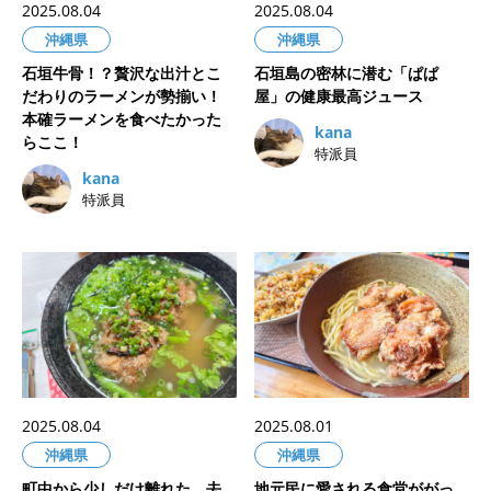
2025.08.04
2025.08.04
沖縄県
沖縄県
石垣牛骨！？贅沢な出汁とこ
石垣島の密林に潜む「ぱぱ
だわりのラーメンが勢揃い！
屋」の健康最高ジュース
本確ラーメンを食べたかった
kana
らここ！
特派員
kana
特派員
2025.08.04
2025.08.01
沖縄県
沖縄県
町中から少しだけ離れた、去
地元民に愛される食堂ががっ