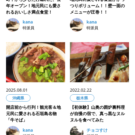
年オープン！地元民にも愛さ
つりボリューム！！壁一面の
れるおいしさ満点食堂！
メニューが圧巻！！
kana
kana
特派員
特派員
2025.08.01
2022.02.22
沖縄県
栃木県
開店前から行列！観光客＆地
【初体験】山奥の囲炉裏料理
元民に愛される石垣島名物
が自慢の宿で、真っ黒なヌル
「牛そば」
ヌルを食べてみた
kana
チョコすけ