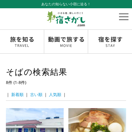
あなたの知らない小宿に迫る！
t
o
g
g
l
e
n
a
v
そばの検索結果
i
g
8件 (1-8件)
a
t
｜
｜
｜
｜
i
o
n