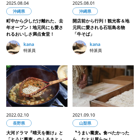
2025.08.04
2025.08.01
沖縄県
沖縄県
町中から少しだけ離れた、去
開店前から行列！観光客＆地
年オープン！地元民にも愛さ
元民に愛される石垣島名物
れるおいしさ満点食堂！
「牛そば」
kana
kana
特派員
特派員
2022.02.10
2021.09.10
長野県
山梨県
大河ドラマ『晴天を衝け』と
〝うまい蕎麦〟食べたかった
「とうじ蕎麦」のふるさと・
ら、なとり屋ら〜！