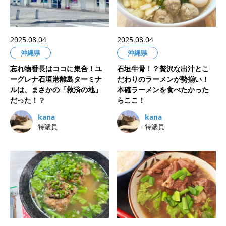
2025.08.04
2025.08.04
沖縄県
沖縄県
忘れ物番長はココに集合！ユ
石垣牛骨！？贅沢な出汁とこ
ーグレナ石垣港離島ターミナ
だわりのラーメンが勢揃い！
ルは、まさかの「救済の地」
本確ラーメンを食べたかった
だった！？
らここ！
kana
kana
特派員
特派員