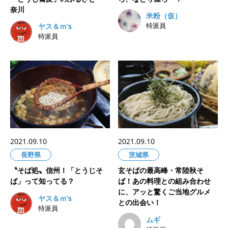
奈川
米粉（仮）
特派員
ヤス＆ｍ’s
特派員
2021.09.10
2021.09.10
長野県
茨城県
〝そば処〟信州！「とうじそ
玄そばの最高峰・常陸秋そ
ば」って知ってる？
ば！あの料理との組み合わせ
に、アッと驚くご当地グルメ
ヤス＆ｍ’s
との出会い！
特派員
ムギ