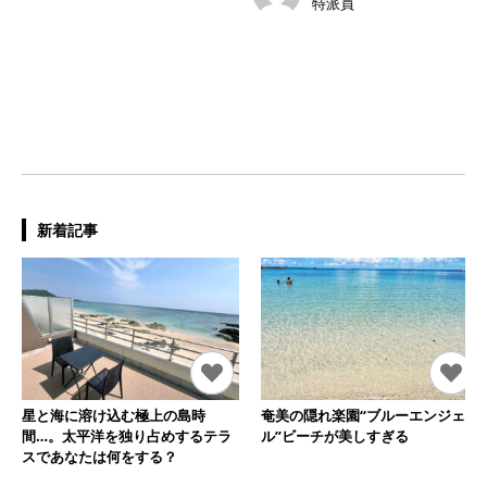
特派員
新着記事
星と海に溶け込む極上の島時
奄美の隠れ楽園“ブルーエンジェ
間…。太平洋を独り占めするテラ
ル”ビーチが美しすぎる
スであなたは何をする？