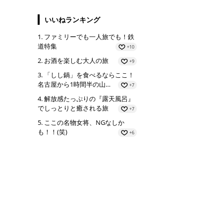
いいねランキング
ファミリーでも一人旅でも！鉄
道特集
+10
お酒を楽しむ大人の旅
+9
「しし鍋」を食べるならここ！
名古屋から1時間半の山…
+7
解放感たっぷりの『露天風呂』
でしっとりと癒される旅
+7
ここの名物女将、NGなしか
も！！(笑)
+6