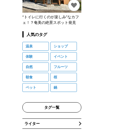
“トイレに行くのが楽しみ”なカフ
ェ！？奄美の絶景スポット発見
人気のタグ
温泉
ショップ
体験
イベント
自然
フルーツ
朝食
桜
ペット
鍋
タグ一覧
ライター