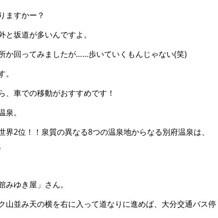
りますかー？
外と坂道が多いんですよ。
所か回ってみましたが……歩いていくもんじゃない(笑)
す。
ら、車での移動がおすすめです！
温泉。
世界
2
位！！泉質の異なる
8
つの温泉地からなる別府温泉は、
。
館みゆき屋」さん。
ク山並み天の横を右に入って道なりに進めば、大分交通バス停