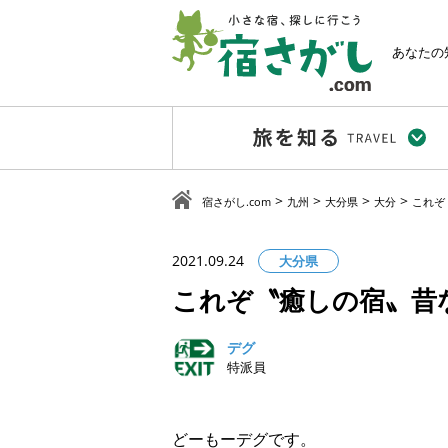
あなたの
>
>
>
>
宿さがし.com
九州
大分県
大分
これぞ
2021.09.24
大分県
これぞ〝癒しの宿〟昔
デグ
特派員
どーもーデグです。