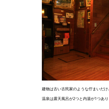
建物は古い古民家のような佇まいだけ
温泉は露天風呂が
2
つと内湯が
1
つあり