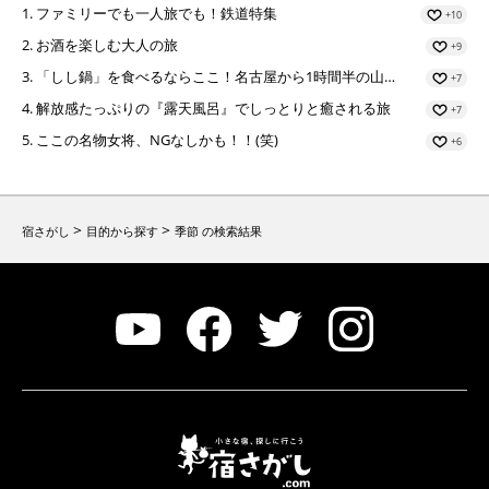
ファミリーでも一人旅でも！鉄道特集
+10
お酒を楽しむ大人の旅
+9
「しし鍋」を食べるならここ！名古屋から1時間半の山…
+7
解放感たっぷりの『露天風呂』でしっとりと癒される旅
+7
ここの名物女将、NGなしかも！！(笑)
+6
>
>
宿さがし
目的から探す
季節
の検索結果