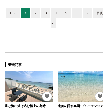
1 / 6
1
2
3
4
5
...
»
最後
»
新着記事
星と海に溶け込む極上の島時
奄美の隠れ楽園“ブルーエンジェ