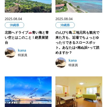
2025.08.04
2025.08.04
沖縄県
沖縄県
北部へドライブ
青い海と青
のんびり島
‍地元民も観光で
い空とはこのこと！絶景展望
来た方も、近場でちょっとゆ
台
ったりできるスロースポッ
ト。あなたは<南ぬ浜>って読
kana
めますか？
特派員
kana
特派員