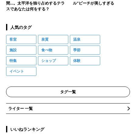
間…。太平洋を独り占めするテラ
ル”ビーチが美しすぎる
スであなたは何をする？
人気のタグ
客室
泉質
温泉
施設
食べ物
季節
特集
ショップ
体験
イベント
タグ一覧
ライター 一覧
いいねランキング