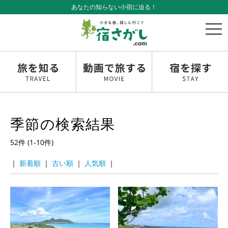
あなたの知らない小宿に迫る！
t
o
g
g
l
e
n
a
v
季節の検索結果
i
g
52件 (1-10件)
a
t
｜
｜
｜
｜
i
o
n