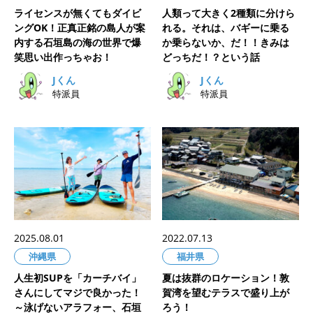
ライセンスが無くてもダイビ
人類って大きく2種類に分けら
ングOK！正真正銘の島人が案
れる。それは、バギーに乗る
内する石垣島の海の世界で爆
か乗らないか、だ！！きみは
笑思い出作っちゃお！
どっちだ！？という話
Jくん
Jくん
特派員
特派員
2025.08.01
2022.07.13
沖縄県
福井県
人生初SUPを「カーチバイ」
夏は抜群のロケーション！敦
さんにしてマジで良かった！
賀湾を望むテラスで盛り上が
～泳げないアラフォー、石垣
ろう！