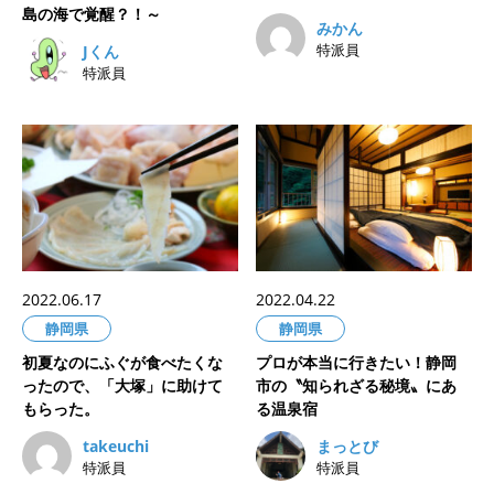
島の海で覚醒？！～
みかん
特派員
Jくん
特派員
2022.06.17
2022.04.22
静岡県
静岡県
初夏なのにふぐが食べたくな
プロが本当に行きたい！静岡
ったので、「大塚」に助けて
市の〝知られざる秘境〟にあ
もらった。
る温泉宿
takeuchi
まっとび
特派員
特派員