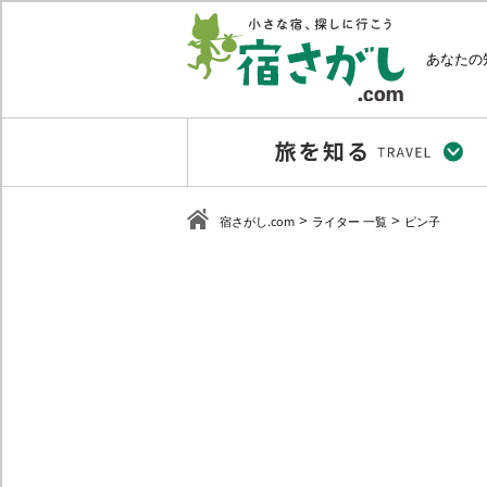
あなたの
>
>
宿さがし.com
ライター 一覧
ピン子