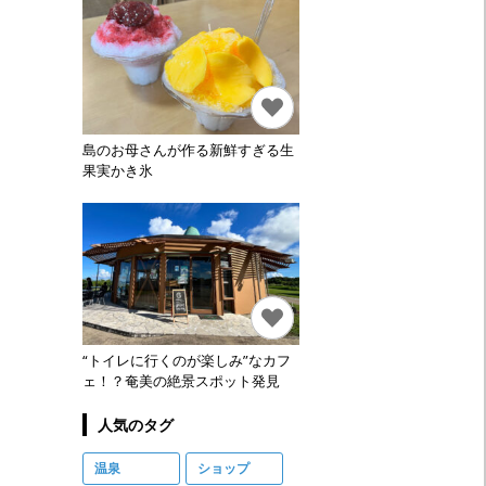
島のお母さんが作る新鮮すぎる生
果実かき氷
“トイレに行くのが楽しみ”なカフ
ェ！？奄美の絶景スポット発見
人気のタグ
温泉
ショップ