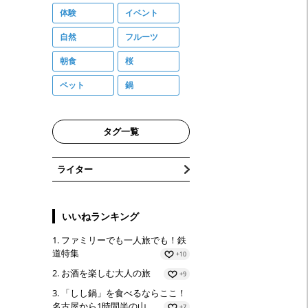
体験
イベント
自然
フルーツ
朝食
桜
ペット
鍋
タグ一覧
ライター
いいねランキング
ファミリーでも一人旅でも！鉄
道特集
+10
お酒を楽しむ大人の旅
+9
「しし鍋」を食べるならここ！
名古屋から1時間半の山…
+7