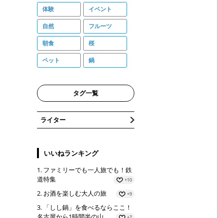
体験
イベント
自然
フルーツ
朝食
桜
ペット
鍋
タグ一覧
ライター
いいねランキング
ファミリーでも一人旅でも！鉄
道特集
+10
お酒を楽しむ大人の旅
+9
「しし鍋」を食べるならここ！
名古屋から1時間半の山…
+7