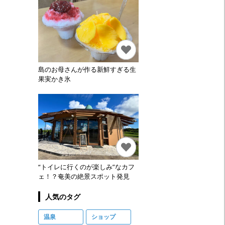
島のお母さんが作る新鮮すぎる生
果実かき氷
“トイレに行くのが楽しみ”なカフ
ェ！？奄美の絶景スポット発見
人気のタグ
温泉
ショップ