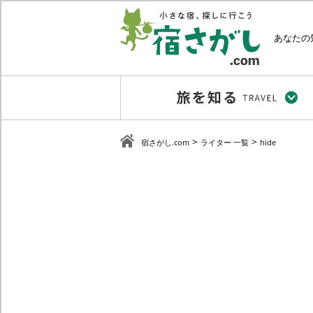
あなたの
>
>
宿さがし.com
ライター 一覧
hide