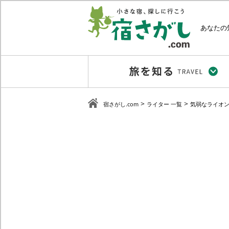
あなたの
>
>
宿さがし.com
ライター 一覧
気弱なライオ