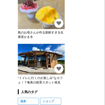
島のお母さんが作る新鮮すぎる生
果実かき氷
“トイレに行くのが楽しみ”なカフ
ェ！？奄美の絶景スポット発見
人気のタグ
温泉
ショップ