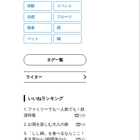
体験
イベント
自然
フルーツ
朝食
桜
ペット
鍋
タグ一覧
ライター
いいねランキング
ファミリーでも一人旅でも！鉄
道特集
+10
お酒を楽しむ大人の旅
+9
「しし鍋」を食べるならここ！
名古屋から1時間半の山…
+7