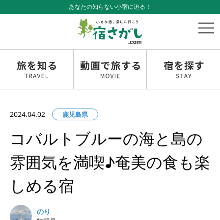
あなたの知らない小宿に迫る！
t
o
g
g
l
e
n
a
v
2024.04.02
鹿児島県
i
g
コバルトブルーの海と島の
a
t
雰囲気を満喫♪奄美の食も楽
i
o
しめる宿
n
のり