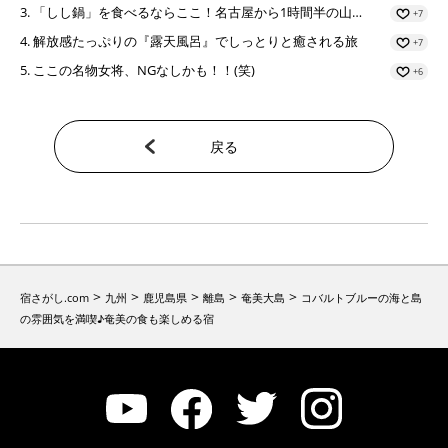
「しし鍋」を食べるならここ！名古屋から1時間半の山…
+7
解放感たっぷりの『露天風呂』でしっとりと癒される旅
+7
ここの名物女将、NGなしかも！！(笑)
+6
戻る
>
>
>
>
>
宿さがし.com
九州
鹿児島県
離島
奄美大島
コバルトブルーの海と島
の雰囲気を満喫♪奄美の食も楽しめる宿