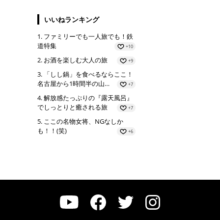
いいねランキング
ファミリーでも一人旅でも！鉄
道特集
+10
お酒を楽しむ大人の旅
+9
「しし鍋」を食べるならここ！
名古屋から1時間半の山…
+7
解放感たっぷりの『露天風呂』
でしっとりと癒される旅
+7
ここの名物女将、NGなしか
も！！(笑)
+6