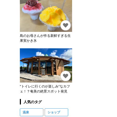
島のお母さんが作る新鮮すぎる生
果実かき氷
“トイレに行くのが楽しみ”なカフ
ェ！？奄美の絶景スポット発見
人気のタグ
温泉
ショップ