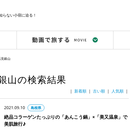
知らない小宿に迫る！
石見銀山
銀山の検索結果
｜
｜
｜
｜
2021.09.10
島根県
絶品コラーゲンたっぷりの「あんこう鍋」×「美又温泉」で
美肌旅行♪