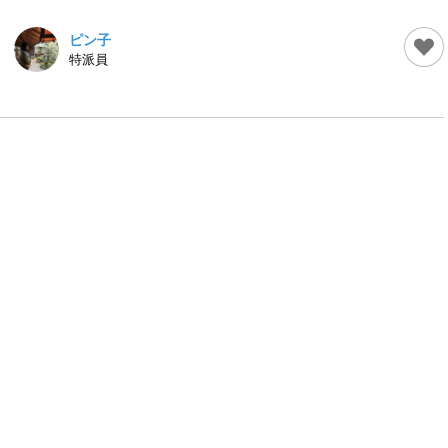
ピン子
特派員