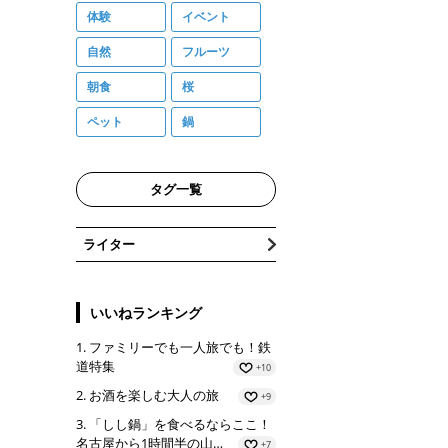
体験
イベント
自然
フルーツ
朝食
桜
ペット
鍋
タグ一覧
ライター
いいねランキング
ファミリーでも一人旅でも！鉄
道特集
+10
お酒を楽しむ大人の旅
+9
「しし鍋」を食べるならここ！
名古屋から1時間半の山…
+7