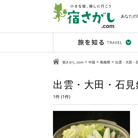
あなたの
>
>
>
宿さがし.com
中国
島根県
出雲・大田・
出雲・大田・石見
1件 (1件)