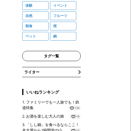
体験
イベント
自然
フルーツ
朝食
桜
ペット
鍋
タグ一覧
ライター
いいねランキング
ファミリーでも一人旅でも！鉄
道特集
+10
お酒を楽しむ大人の旅
+9
「しし鍋」を食べるならここ！
名古屋から1時間半の山…
+7