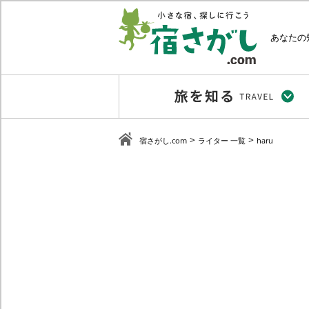
あなたの
>
>
宿さがし.com
ライター 一覧
haru