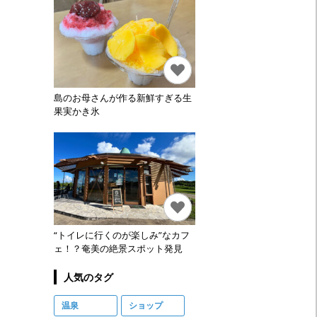
島のお母さんが作る新鮮すぎる生
果実かき氷
“トイレに行くのが楽しみ”なカフ
ェ！？奄美の絶景スポット発見
人気のタグ
温泉
ショップ