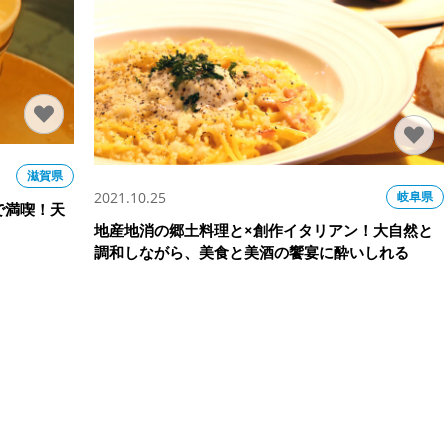
滋賀県
2021.10.25
岐阜県
で満喫！天
地産地消の郷土料理と×創作イタリアン！大自然と
調和しながら、美食と美酒の饗宴に酔いしれる