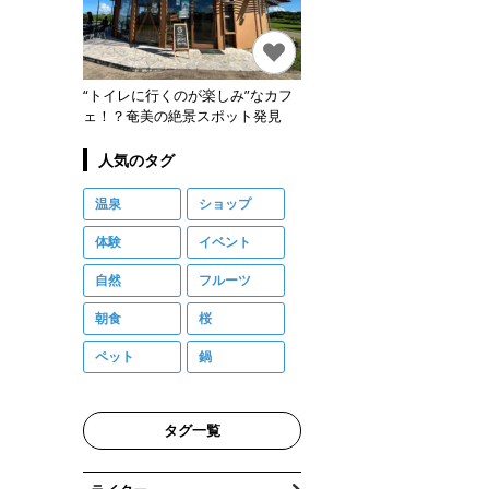
“トイレに行くのが楽しみ”なカフ
ェ！？奄美の絶景スポット発見
人気のタグ
温泉
ショップ
体験
イベント
自然
フルーツ
朝食
桜
ペット
鍋
タグ一覧