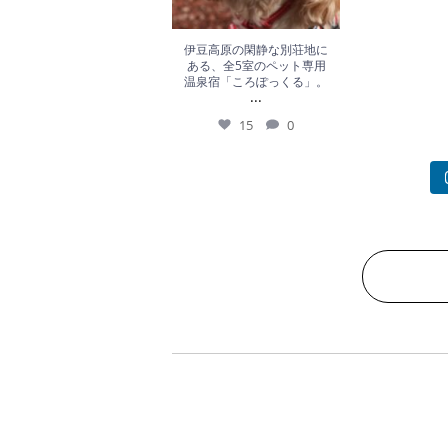
伊豆高原の閑静な別荘地に
ある、全5室のペット専用
温泉宿「ころぽっくる」。
...
15
0