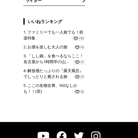
ライター
いいねランキング
ファミリーでも一人旅でも！鉄
道特集
+10
お酒を楽しむ大人の旅
+9
「しし鍋」を食べるならここ！
名古屋から1時間半の山…
+7
解放感たっぷりの『露天風呂』
でしっとりと癒される旅
+7
ここの名物女将、NGなしか
も！！(笑)
+6