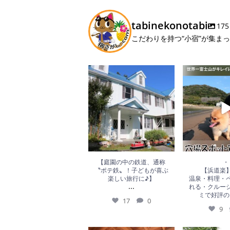
tabinekonotabi
175
こだわりを持つ“小宿”が集ま
17
0
9
【庭園の中の鉄道、通称
・
〝ポテ鉄〟！子どもが喜ぶ
【浜道楽
楽しい旅行に♪】
温泉・料理・
...
れる・クルー
ミで好評の
17
0
9