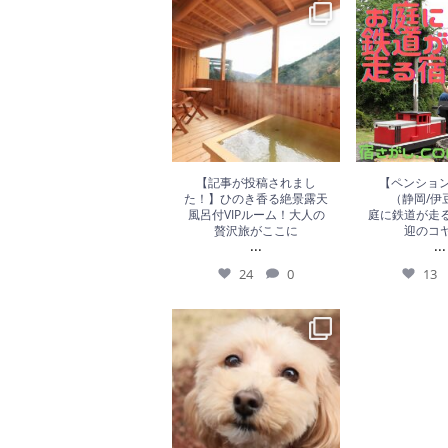
24
0
13
【記事が投稿されまし
【ペンション
た！】ひのき香る絶景露天
（静岡/伊
風呂付VIPルーム！大人の
庭に鉄道が走
贅沢旅がここに
迎のコ
...
...
24
0
13
15
0