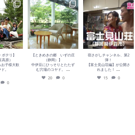
0
20
0
15
0
 ポテリ】
【ときめきの郷 いずの庄
宿さがしチャンネル、第2
豆高原）
（静岡）】
弾！
るお子様大歓
中伊豆にひっそりとたたず
【富士見山荘編】が公開さ
...
...
ヤド。
む穴場のコヤド。
れました！
20
0
15
0
0