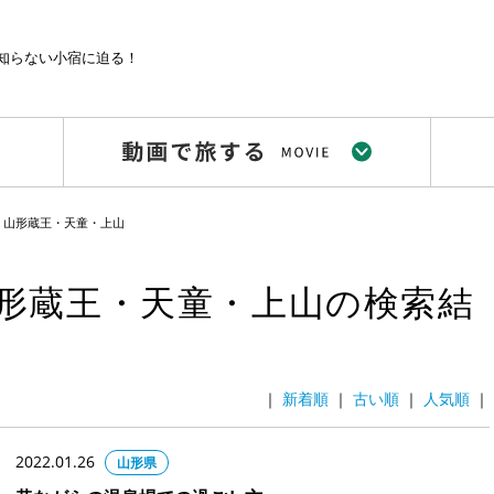
知らない小宿に迫る！
・山形蔵王・天童・上山
形蔵王・天童・上山の検索結
｜
｜
｜
｜
2022.01.26
山形県