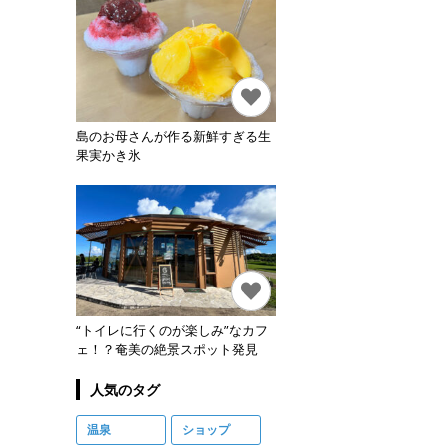
島のお母さんが作る新鮮すぎる生
果実かき氷
“トイレに行くのが楽しみ”なカフ
ェ！？奄美の絶景スポット発見
人気のタグ
温泉
ショップ