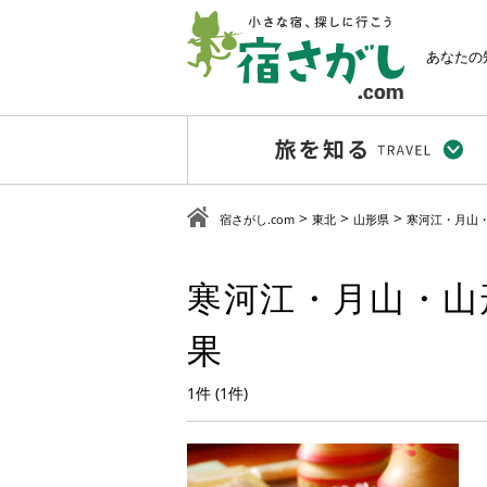
あなたの
>
>
>
宿さがし.com
東北
山形県
寒河江・月山
寒河江・月山・山
果
1件 (1件)