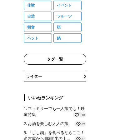
体験
イベント
自然
フルーツ
朝食
桜
ペット
鍋
タグ一覧
ライター
いいねランキング
ファミリーでも一人旅でも！鉄
道特集
+10
お酒を楽しむ大人の旅
+9
「しし鍋」を食べるならここ！
名古屋から1時間半の山…
+7