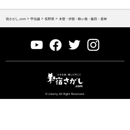
>
>
>
宿さがし.com
甲信越
長野県
木曽・伊那・駒ヶ根・飯田・昼神
© Liberty All Right Reserved.