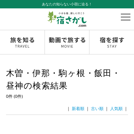
あなたの知らない小宿に迫る！
t
o
g
g
l
e
n
a
v
木曽・伊那・駒ヶ根・飯田・
i
g
昼神の検索結果
a
t
0件 (0件)
i
o
｜
｜
｜
｜
n