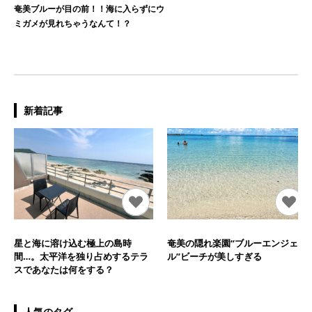
奄美ブルーが目の前！！海に入らずにウ
ミガメが見れちゃうなんて！？
新着記事
星と海に溶け込む極上の島時
奄美の隠れ楽園“ブルーエンジェ
間…。太平洋を独り占めするテラ
ル”ビーチが美しすぎる
スであなたは何をする？
人気のタグ