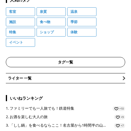
客室
泉質
温泉
施設
食べ物
季節
特集
ショップ
体験
イベント
タグ一覧
ライター 一覧
いいねランキング
ファミリーでも一人旅でも！鉄道特集
+10
お酒を楽しむ大人の旅
+9
「しし鍋」を食べるならここ！名古屋から1時間半の山…
+7