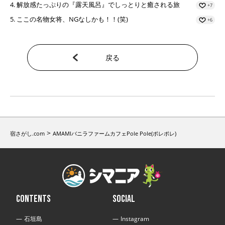
解放感たっぷりの『露天風呂』でしっとりと癒される旅
+7
ここの名物女将、NGなしかも！！(笑)
+6
戻る
>
宿さがし.com
AMAMIバニラファームカフェPole Pole(ポレポレ)
CONTENTS
SOCIAL
石垣島
Instagram