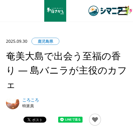
あなたの知らない小宿に迫る！
2025.09.30
鹿児島県
奄美大島で出会う至福の香
り ― 島バニラが主役のカフ
ェ
ころころ
特派員