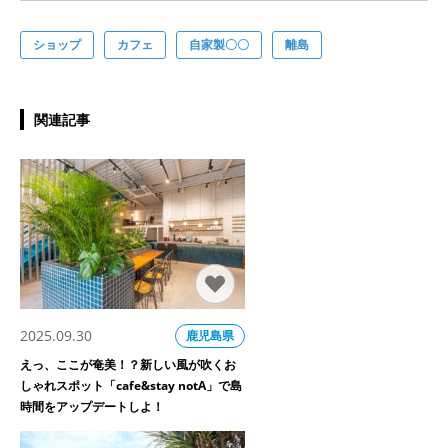
ショップ
カフェ
自家製〇〇
離島
関連記事
2025.09.30
鹿児島県
えっ、ここが奄美！？新しい風が吹くお
しゃれスポット「cafe&stay notA」で島
時間をアップデートしよ！